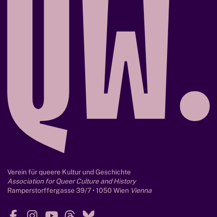
e
s
a
n
d
o
t
h
e
r
B
e
i
n
g
Verein für queere Kultur und Geschichte
s
Association for Queer Culture and History
Ramperstorffergasse 39/7 • 1050 Wien
Vienna
F
I
Y
T
B