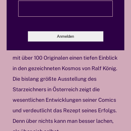
Liebesabenteuern mit teils bissigem Humor
nach und wurde so zum Chronisten einer
Welt, in der auch der Sex nie zu kurz kam.
„Süße Triebe – 45 Jahre Schwulcomix“ gibt
mit über 100 Originalen einen tiefen Einblick
in den gezeichneten Kosmos von Ralf König.
Die bislang größte Ausstellung des
Starzeichners in Österreich zeigt die
wesentlichen Entwicklungen seiner Comics
und verdeutlicht das Rezept seines Erfolgs.
Denn über nichts kann man besser lachen,