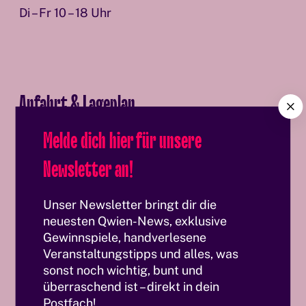
Di – Fr 10 – 18 Uhr
Anfahrt & Lageplan
C
l
Melde dich hier für unsere
o
s
Qwien – Zentrum für queere Kultur und
Newsletter an!
e
Geschichte
Ramperstorffergasse 39
Unser Newsletter bringt dir die
1050 Wien, Österreich
neuesten Qwien-News, exklusive
Gewinnspiele, handverlesene
Öffentliche Verkehrsmittel
Veranstaltungstipps und alles, was
sonst noch wichtig, bunt und
U-Bahn:
U4 bis Pilgramgasse, ca. 7 Gehminuten
überraschend ist – direkt in dein
Bus:
Linie 14A bis Ramperstorffergasse (direkt
Postfach!