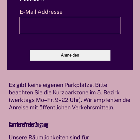
ums Eck)
Straßenbahn:
Linie 6 oder 18 bis
E-Mail Addresse
Matzleinsdorfer Platz, anschließend ca. 10
Gehminuten
Fahrrad / Auto
Fahrradständer befinden sich direkt vor dem
Haus. Die nächste Citybike-Station ist bei
Matzleinsdorfer Platz.
Es gibt keine eigenen Parkplätze. Bitte
beachten Sie die Kurzparkzone im 5. Bezirk
(werktags Mo–Fr, 9–22 Uhr). Wir empfehlen die
Anreise mit öffentlichen Verkehrsmitteln.
Barrierefreier Zugang
Unsere Räumlichkeiten sind für