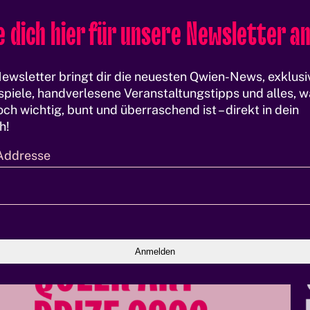
 dich hier für unsere Newsletter an
ewsletter bringt dir die neuesten Qwien-News, exklusi
piele, handverlesene Veranstaltungstipps und alles, w
ch wichtig, bunt und überraschend ist – direkt in dein
h!
Addresse
Q
U
u
n
e
i
e
t