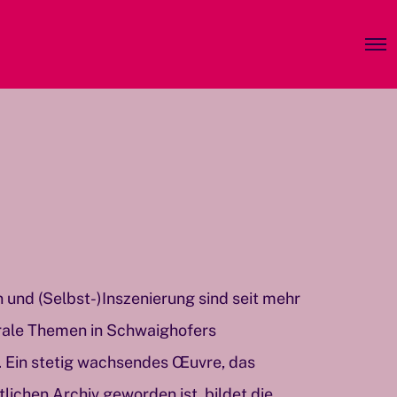
O
p
e
n
M
e
n
u
 und (Selbst-)Inszenierung sind seit mehr
trale Themen in Schwaighofers
. Ein stetig wachsendes Œuvre, das
tlichen Archiv geworden ist, bildet die