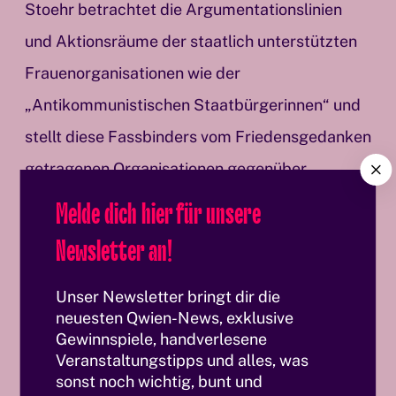
Stoehr betrachtet die Argumentationslinien
und Aktionsräume der staatlich unterstützten
Frauenorganisationen wie der
„Antikommunistischen Staatbürgerinnen“ und
stellt diese Fassbinders vom Friedensgedanken
C
getragenen Organisationen gegenüber.
l
Melde dich hier für unsere
o
Beate Uhse
s
Newsletter an!
e
Viel leichter als die Frauenaktivistinnen hatten
Unser Newsletter bringt dir die
es die Universitätsprofessorinnen und
neuesten Qwien-News, exklusive
Unternehmerinnen in Deutschland auch nicht.
Gewinnspiele, handverlesene
Veranstaltungstipps und alles, was
Erst als der Deutsche Akademikerinnenbund
sonst noch wichtig, bunt und