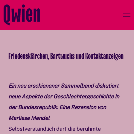
O
p
e
n
M
e
n
Friedensklärchen, Bartwuchs und Kontaktanzeigen
u
Ein neu erschienener Sammelband diskutiert
neue Aspekte der Geschlechtergeschichte in
der Bundesrepublik. Eine Rezension von
Marliese Mendel
Selbstverständlich darf die berühmte