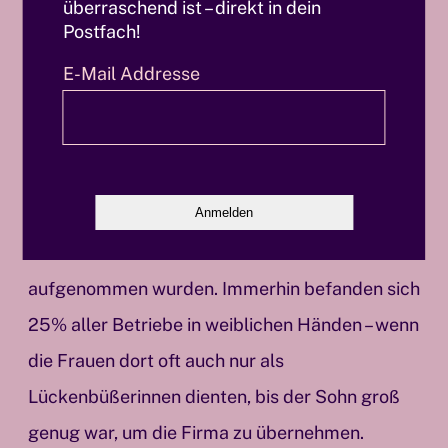
auf die sehr männlich dominierte Besetzung
überraschend ist – direkt in dein
Postfach!
von Professuren aufmerksam machte, änderte
sich nach jahrzehntelangem Kampf die
E-Mail Addresse
Personalpolitik. Es ist auch einer Unternehmerin
zu verdanken, dass der Kreis von
Fabrikschefinnen, Reedereibesitzerinnen,
Metall- und Chemieindustriellen schließlich in
die männlich dominierten Wirtschaftsclubs
aufgenommen wurden. Immerhin befanden sich
25% aller Betriebe in weiblichen Händen – wenn
die Frauen dort oft auch nur als
Lückenbüßerinnen dienten, bis der Sohn groß
genug war, um die Firma zu übernehmen.