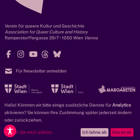
n
W
u
U
n
L
d
Verein für queere Kultur und Geschichte
V
Association for Queer Culture and History
W
O
Ramperstorffergasse 39/7 • 1050 Wien
Vienna
i
R
s
1
F
I
Y
T
B
s
9
a
n
o
h
l
e
0
c
s
u
r
u
n
Für Newsletter anmelden
0
e
t
T
e
e
s
b
a
u
a
s
c
M
M
M
o
g
b
d
k
h
o
o
o
o
r
e
s
y
a
r
r
r
k
a
Hallo! Könnten wir bitte einige zusätzliche Dienste für
Analytics
© 2026 Qwien - Zentrum für queere Geschichte.
f
e
e
e
m
aktivieren? Sie können Ihre Zustimmung später jederzeit ändern
t
Cookie-Einstellungen
Impressum
Datenschutzerklärung
oder zurückziehen.
Barrierefreiheitserklärung
Lassen Sie mich wählen
Ich lehne ab
Das ist ok