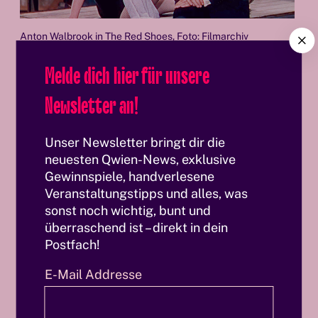
C
Anton Walbrook in The Red Shoes, Foto: Filmarchiv
l
Melde dich hier für unsere
o
In den 1950er-Jahren waren es zwei Filme mit
s
Newsletter an!
e
dem französischen Regisseur Max Ophüls, die
bis heute zum Kanon der Filmgeschichte
Unser Newsletter bringt dir die
neuesten Qwien-News, exklusive
gehören. In
La Ronde (Der Reige
n) von 1950,
Gewinnspiele, handverlesene
einer Verfilmung von Arthus Schnitzlers
Veranstaltungstipps und alles, was
sonst noch wichtig, bunt und
gleichnamigen Theaterstücke mit
überraschend ist – direkt in dein
Starbesetzung (Simone Signoret, Jean-Louis
Postfach!
Barrault, Gérard Philipe, Danielle Darrieux),
E-Mail Addresse
verkörpert er einen von Ophüls eingeführten
Erzähler, der durch die um ein Ringelspiel