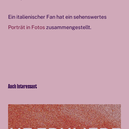
Ein italienischer Fan hat ein sehenswertes
Porträt in Fotos
zusammengestellt.
Auch Interessant
Q
u
e
e