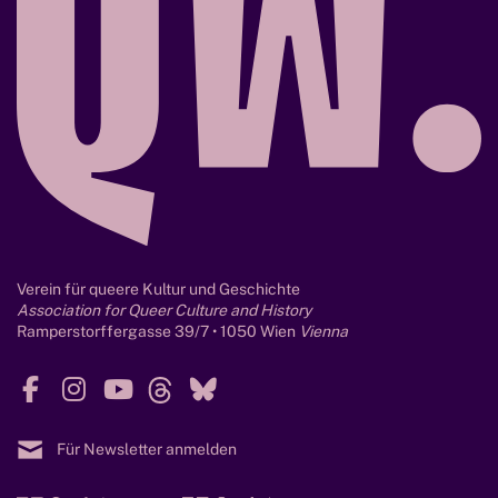
u
W
O
b
i
R
i
s
1
l
s
9
ä
e
0
u
n
0
m
s
c
h
a
f
Verein für queere Kultur und Geschichte
t
Association for Queer Culture and History
Ramperstorffergasse 39/7 • 1050 Wien
Vienna
F
I
Y
T
B
a
n
o
h
l
c
s
u
r
u
Für Newsletter anmelden
e
t
T
e
e
b
a
u
a
s