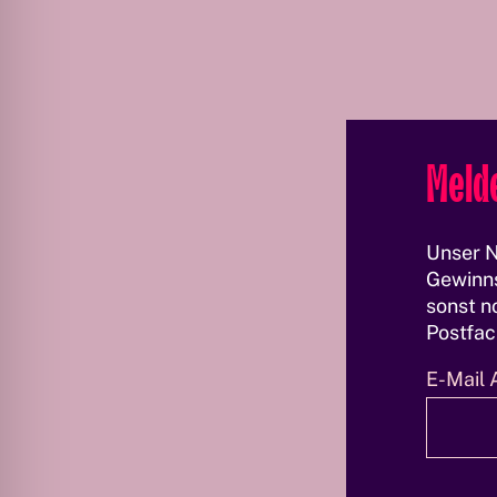
Melde
Unser N
Gewinns
sonst no
Postfac
E-Mail 