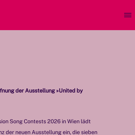
O
p
e
n
M
e
n
u
fnung der Ausstellung »United by
ision Song Contests 2026 in Wien lädt
z der neuen Ausstellung ein, die sieben