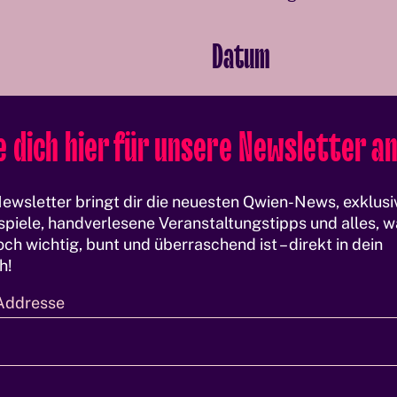
Datum
Wann:
Mittwoch, 18. Febr
 dich hier für unsere Newsletter an
Wo:
Qwien, Ramperstorffe
ewsletter bringt dir die neuesten Qwien-News, exklusi
piele, handverlesene Veranstaltungstipps und alles, w
ch wichtig, bunt und überraschend ist – direkt in dein
h!
Addresse