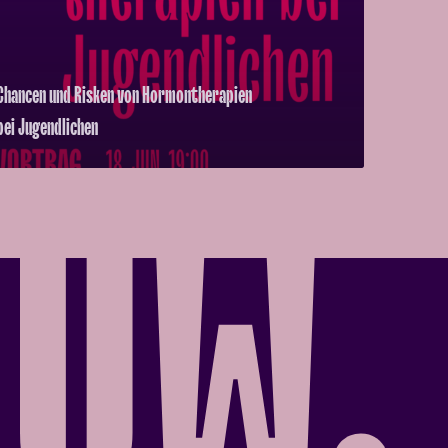
Chancen und Risken von Hormontherapien
bei Jugendlichen