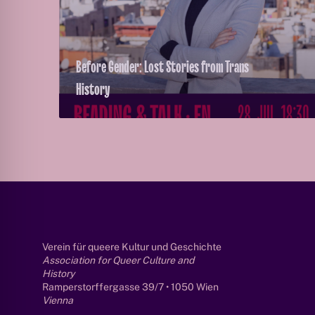
L
o
s
Before Gender: Lost Stories from Trans
t
S
History
t
o
r
i
e
s
f
r
o
Verein für queere Kultur und Geschichte
m
Association for Queer Culture and
T
History
r
Ramperstorffergasse 39/7 • 1050 Wien
a
Vienna