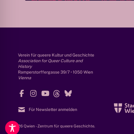
r
i
e
s
f
r
o
Verein für queere Kultur und Geschichte
m
Association for Queer Culture and
T
History
r
Ramperstorffergasse 39/7 • 1050 Wien
a
Vienna
n
F
I
Y
T
B
s
a
n
o
h
l
H
c
s
u
r
u
i
Für Newsletter anmelden
e
t
T
e
e
s
b
a
u
a
s
t
© 2026 Qwien - Zentrum für queere Geschichte.
o
g
b
d
k
o