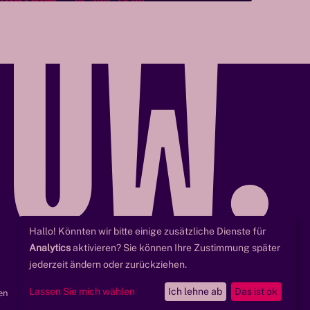
Hallo! Könnten wir bitte einige zusätzliche Dienste für
Analytics
aktivieren? Sie können Ihre Zustimmung später
jederzeit ändern oder zurückziehen.
Lassen Sie mich wählen
Ich lehne ab
Das ist ok
en
Impressum
Datenschutzerklärung
Barrierefreiheitserklärung