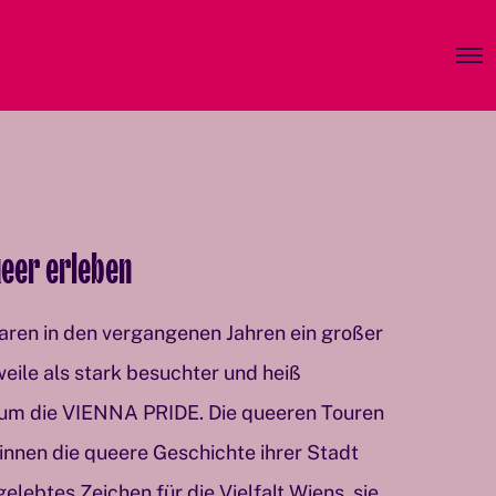
O
p
e
n
M
e
n
u
eer erleben
aren in den vergangenen Jahren ein großer
weile als stark besuchter und heiß
 um die VIENNA PRIDE. Die queeren Touren
innen die queere Geschichte ihrer Stadt
elebtes Zeichen für die Vielfalt Wiens, sie