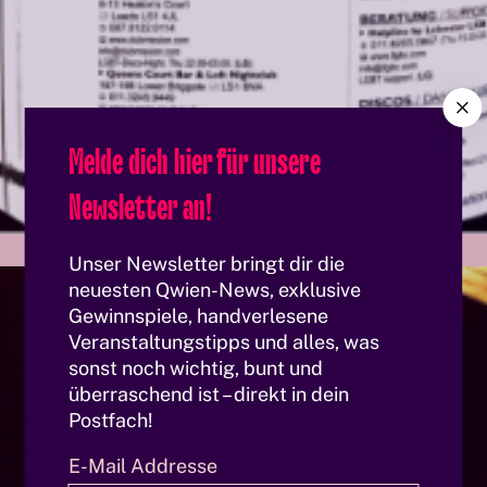
C
l
Melde dich hier für unsere
o
s
Newsletter an!
e
Unser Newsletter bringt dir die
neuesten Qwien-News, exklusive
Gewinnspiele, handverlesene
Veranstaltungstipps und alles, was
sonst noch wichtig, bunt und
überraschend ist – direkt in dein
Postfach!
E-Mail Addresse