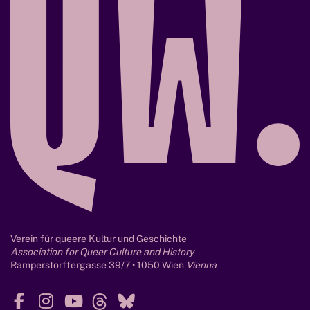
(
r
2
i
0
e
1
M
1
a
)
r
i
o
S
o
l
d
o
Verein für queere Kultur und Geschichte
Association for Queer Culture and History
Ramperstorffergasse 39/7 • 1050 Wien
Vienna
F
I
Y
T
B