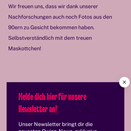
Wir freuen uns, dass wir dank unserer
Nachforschungen auch noch Fotos aus den
90ern zu Gesicht bekommen haben.
Selbstverständlich mit dem treuen
Maskottchen!
C
l
Melde dich hier für unsere
o
s
Newsletter an!
Auch wenn die CoG-Wettbewerbe nicht mehr
e
stattfinden, die LMC gibt es nach wie vor, ihr
Unser Newsletter bringt dir die
Vereinslokal ist das Hard On im 5. Bezirk.