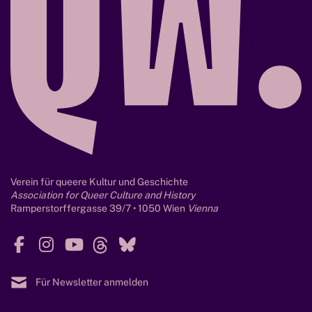
M
1
a
)
r
i
o
S
o
l
d
o
Verein für queere Kultur und Geschichte
Association for Queer Culture and History
Ramperstorffergasse 39/7 • 1050 Wien
Vienna
F
I
Y
T
B
a
n
o
h
l
c
s
u
r
u
Für Newsletter anmelden
e
t
T
e
e
b
a
u
a
s