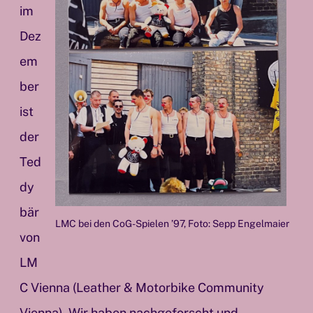
im
Dez
em
ber
ist
der
Ted
dy
bär
LMC bei den CoG-Spielen ’97, Foto: Sepp Engelmaier
von
LM
C Vienna (Leather & Motorbike Community
Vienna). Wir haben nachgeforscht und