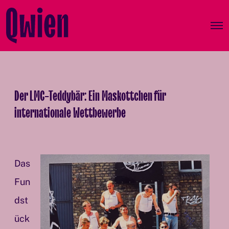
O
p
e
n
M
e
n
Der LMC-Teddybär: Ein Maskottchen für
u
internationale Wettbewerbe
Das
Fun
dst
ück