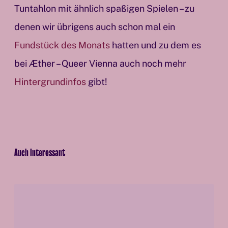
Tuntahlon mit ähnlich spaßigen Spielen – zu
denen wir übrigens auch schon mal ein
Fundstück des Monats
hatten und zu dem es
bei Æther – Queer Vienna auch noch mehr
Hintergrundinfos
gibt!
Auch Interessant
G
e
w
a