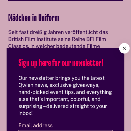
Mädchen in Uniform
Seit fast dreißig Jahren veröffentlicht das
British Film Institute seine Reihe BFI Film
C
Classics, in welcher bedeutende Filme
l
vorgestellt, interpretiert und zelebriert werden.
Sign up here for our newsletter!
o
Tara Prochaska hat den aktuellen Band über
s
den deutschen Klassiker und Meilenstein der
e
queeren Filmgeschichte Mädchen in Uniform
Our newsletter brings you the latest
gelesen. Die Protagonistin Manuela von
Qwien news, exclusive giveaways,
Meinhardis wird zu Beginn des Films auf ein
hand-picked event tips, and everything
preußisches…
else that’s important, colorful, and
surprising – delivered straight to your
inbox!
Weiterlesen
Email address