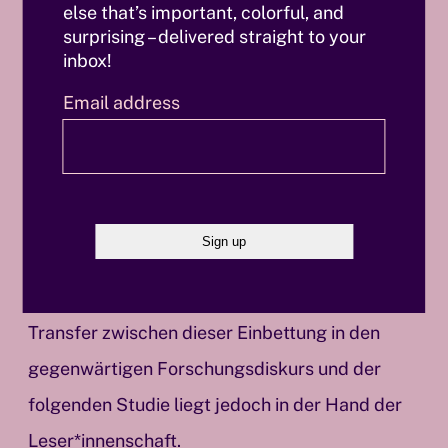
Dokument“. Es wurde die Entscheidung
else that’s important, colorful, and
surprising – delivered straight to your
getroffen, die bereits 1997 veröffentlichte
inbox!
Studie beinahe unverändert zu übernehmen.
Email address
Hier offenbart die Konzeption der Neuauflage
eine kleinere Schwachstelle. Für Gehalt und
Aktualität des Gesamtwerks absolut
notwendig ist die sehr gelungene Einführung
zur Neuausgabe, die sich dem möglichen
„realen Kern“ des Phänomens widmet. Der
Transfer zwischen dieser Einbettung in den
gegenwärtigen Forschungsdiskurs und der
folgenden Studie liegt jedoch in der Hand der
Leser*innenschaft.