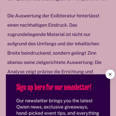
Die Auswertung der Exilliteratur hinterlässt
einen nachhaltigen Eindruck. Das
zugrundeliegende Material ist nicht nur
aufgrund des Umfangs und der inhaltlichen
Breite beindruckend, sondern gelingt Zinn
ebenso seine zielgerichtete Auswertung: Die
Analyse zeigt präzise die Errichtung und
C
l
Etablierung des Stereotyps vom
Sign up here for our newsletter!
o
homosexuellen Nationalsozialisten. Der Autor
s
e
beschreibt die Studie in einigen einführenden
Our newsletter brings you the latest
Qwien news, exclusive giveaways,
Bemerkungen ihrerseits als „historisches
hand-picked event tips, and everything