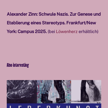
Alexander Zinn: Schwule Nazis. Zur Genese und
Etablierung eines Stereotyps. Frankfurt/New
York: Campus 2025.
(bei
Löwenherz
erhältlich)
Also interesting
B
e
f
o
r