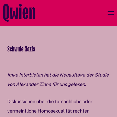
O
p
e
n
M
e
n
Schwule Nazis
u
Imke Interbieten hat die Neuauflage der Studie
von Alexander Zinne für uns gelesen.
Diskussionen über die tatsächliche oder
vermeintliche Homosexualität rechter