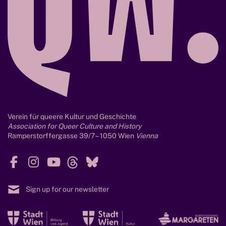
m
t
e
y
n
t
e
i
n
K
u
n
Verein für queere Kultur und Geschichte
s
Association for Queer Culture and History
t
Ramperstorffergasse 39/7 – 1050 Wien
Vienna
,
M
F
I
Y
T
B
e
a
n
o
h
l
d
c
s
u
r
u
Sign up for our newsletter
i
e
t
T
e
e
e
b
a
u
a
s
M
M
M
n
o
g
b
d
k