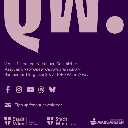
t
e
y
n
t
e
i
n
K
u
n
Verein für queere Kultur und Geschichte
s
Association for Queer Culture and History
t
Ramperstorffergasse 39/7 – 1050 Wien
Vienna
,
M
F
I
Y
T
B
e
a
n
o
h
l
d
c
s
u
r
u
Sign up for our newsletter
i
e
t
T
e
e
e
b
a
u
a
s
M
M
M
n
o
g
b
d
k
o
o
o