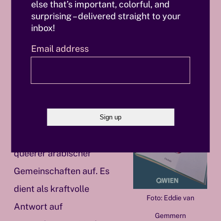
else that’s important, colorful, and
within flat categories, the absence of language
surprising – delivered straight to your
inbox!
can feel like the absence of capture.”
Email address
(Mejdulene Bernard Shomali)
Humorvoll und einfühlsam
illustriert von
Haitham
Haddad
zeigt das Buch die
Vielfalt und Resilienz
queerer arabischer
Gemeinschaften auf. Es
dient als kraftvolle
Foto: Eddie van
Antwort auf
Gemmern