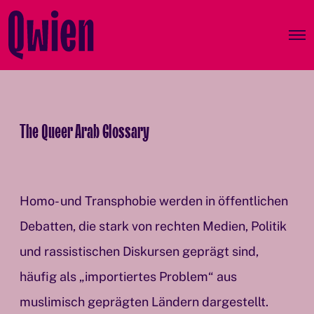
O
p
e
n
M
e
n
The Queer Arab Glossary
u
Homo- und Transphobie werden in öffentlichen
Debatten, die stark von rechten Medien, Politik
und rassistischen Diskursen geprägt sind,
häufig als „importiertes Problem“ aus
muslimisch geprägten Ländern dargestellt.