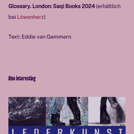
Glossary. London: Saqi Books 2024
(erhältlich
bei
Löwenherz
)
Text: Eddie van Gemmern
Also interesting
B
e
f
o
r