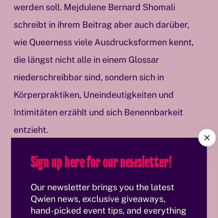
werden soll. Mejdulene Bernard Shomali
schreibt in ihrem Beitrag aber auch darüber,
wie Queerness viele Ausdrucksformen kennt,
die längst nicht alle in einem Glossar
niederschreibbar sind, sondern sich in
Körperpraktiken, Uneindeutigkeiten und
Intimitäten erzählt und sich Benennbarkeit
entzieht.
C
l
Sign up here for our newsletter!
o
,,There is the pleasure of representation (…).
s
And there is the pleasure of moving unmarked,
e
Our newsletter brings you the latest
the pleasure at refusing easy classification, In
Qwien news, exclusive giveaways,
hand-picked event tips, and everything
worlds ruled by binaries, by demands to exist